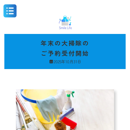
コ
ナ
ン
ビ
テ
ゲ
ン
ー
ツ
シ
へ
ョ
ス
ン
年末の大掃除の
キ
に
ッ
移
ご予約受付開始
プ
動
2025年10月31日