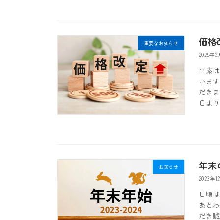
価格
重要なお知らせ
2025年3
平素は
います
だきま
日より
年末
お知らせ
2023年1
日頃は
あとわ
だき誠