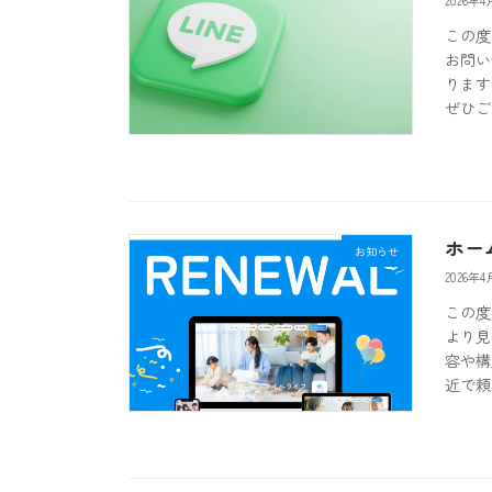
2026年4
この度
お問い
ります
ぜひご
ホー
お知らせ
2026年4
この度
より見
容や構
近で頼