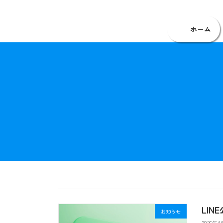
コ
ナ
福岡・家事代行・料理・掃除・片付け
ン
ビ
テ
ゲ
ホーム
ン
ー
ツ
シ
へ
ョ
ス
ン
キ
に
ッ
移
プ
動
LI
お知らせ