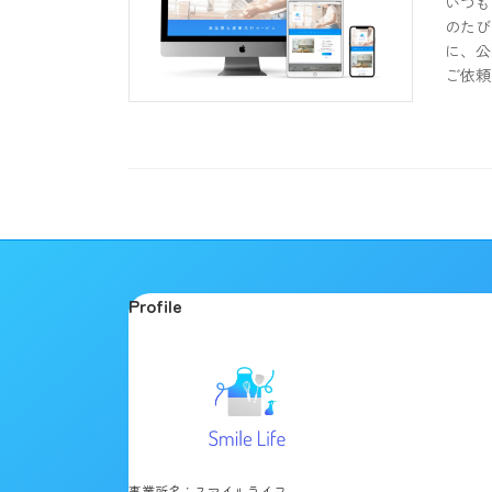
いつも
のたび
に、公
ご依頼
Profile
事業所名：スマイルライフ