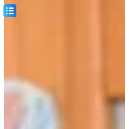
コ
ナ
ン
ビ
テ
ゲ
ン
ー
ツ
シ
へ
ョ
ス
ン
キ
に
ッ
移
プ
動