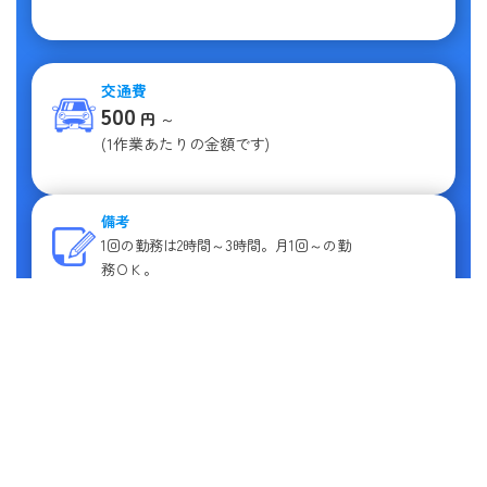
交通費
500
円
～
(1作業あたりの金額です)
備考
1回の勤務は2時間～3時間。月1回～の勤
務ＯＫ。
スキマ時間を有効活用できます。