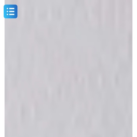
コ
ナ
ン
ビ
テ
ゲ
ン
ー
ツ
シ
へ
ョ
ス
ン
キ
に
ッ
移
プ
動