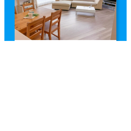
リビング
リビングは少し放っておくとすぐにホコリが溜
まります。
まずは、目線より上の方から掃除します。汚れ
はすべて床に落ちるので、最後に床掃除で一掃
できます。
【1.天井→2.壁→3.家電・家具→4.床】の順番で
掃除を行えばキレイになります。
SCENE 5