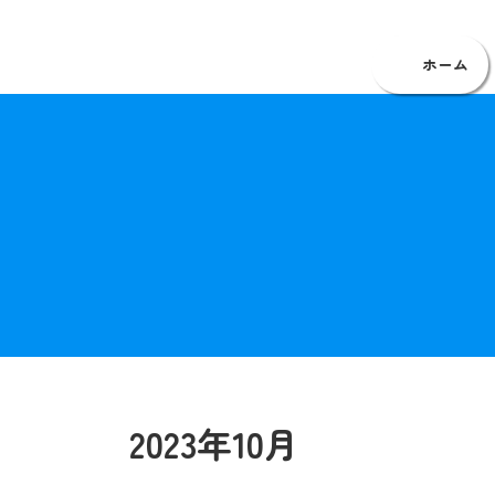
コ
ナ
福岡・家事代行・料理・掃除・片付け
ン
ビ
テ
ゲ
ホーム
ン
ー
ツ
シ
へ
ョ
ス
ン
キ
に
ッ
移
プ
動
2023年10月